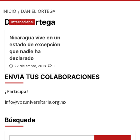
INICIO
DANIEL ORTEGA
Daniel Ortega
Internacional
Nicaragua vive en un
estado de excepción
que nadie ha
declarado
22 diciembre, 2018
1
ENVIA TUS COLABORACIONES
¡Participa!
info@vozuniversitaria.org.mx
Búsqueda
Buscar: