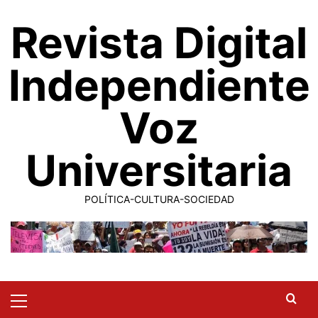
Saltar
Revista Digital
al
contenido
Independiente
Voz
Universitaria
POLÍTICA-CULTURA-SOCIEDAD
Primary
Menu