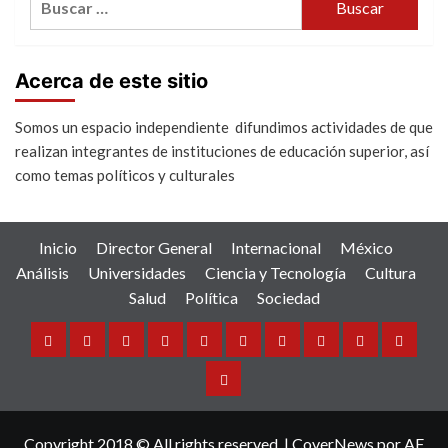
Acerca de este sitio
Somos un espacio independiente difundimos actividades de que
realizan integrantes de instituciones de educación superior, así
como temas políticos y culturales
Inicio
Director General
Internacional
México
Análisis
Universidades
Ciencia y Tecnología
Cultura
Salud
Política
Sociedad
Inicio
Director
Internacional
México
Análisis
Universidades
Ciencia
Cultura
Salud
Política
General
y
Sociedad
Tecnología
Copyright 2018 © All rights reserved.
|
CoverNews
por AF