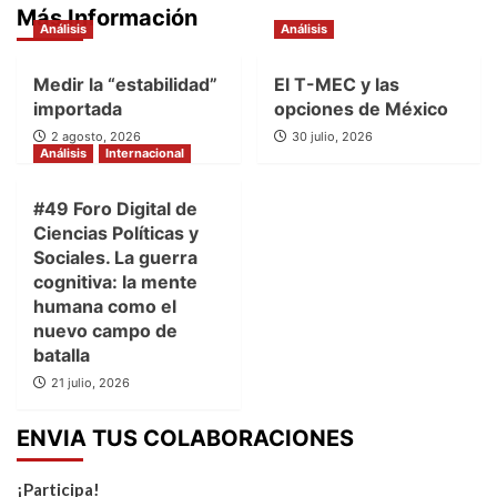
Más Información
Análisis
Análisis
Medir la “estabilidad”
El T-MEC y las
importada
opciones de México
2 agosto, 2026
30 julio, 2026
Análisis
Internacional
#49 Foro Digital de
Ciencias Políticas y
Sociales. La guerra
cognitiva: la mente
humana como el
nuevo campo de
batalla
21 julio, 2026
ENVIA TUS COLABORACIONES
¡Participa!