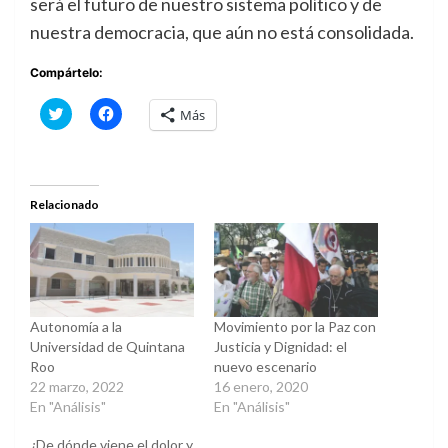
será el futuro de nuestro sistema político y de
nuestra democracia, que aún no está consolidada.
Compártelo:
Haz
Haz
Más
clic
clic
para
para
compartir
compartir
en
en
Twitter
Facebook
(Se
(Se
abre
abre
Relacionado
en
en
una
una
ventana
ventana
nueva)
nueva)
Autonomía a la
Movimiento por la Paz con
Universidad de Quintana
Justicia y Dignidad: el
Roo
nuevo escenario
22 marzo, 2022
16 enero, 2020
En "Análisis"
En "Análisis"
¿De dónde viene el dolor y