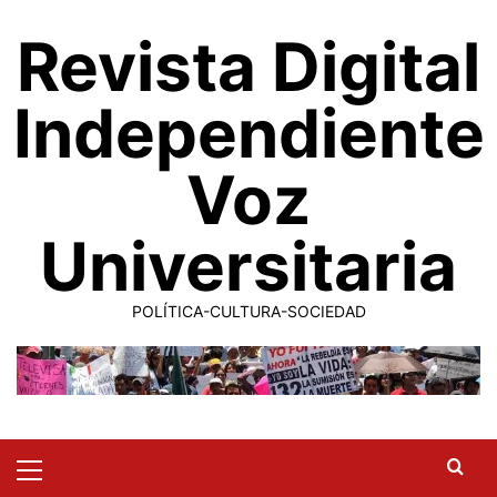
Saltar
Revista Digital
al
contenido
Independiente
Voz
Universitaria
POLÍTICA-CULTURA-SOCIEDAD
Primary
Menu