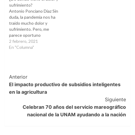
sufrimiento?
Antonio Ponciano Díaz Sin
duda, la pandemia nos ha
traído mucho dolor y
sufrimiento. Pero, me
parece oportuno
reflexionar cómo se
2 febrero, 2021
genera y cómo nos afecta.
En "Columna"
Va un punto de vista. El
dolor afecta al cuerpo
físico de las personas. El
sufrimiento es una
Post
Anterior
preocupación tanto física
como psicológica,
El impacto productivo de subsidios inteligentes
Navigation
emocional…
en la agricultura
Siguiente
Celebran 70 años del servicio mareográfico
nacional de la UNAM ayudando a la nación