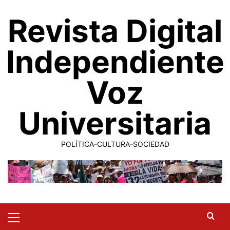
Saltar
Revista Digital
al
contenido
Independiente
Voz
Universitaria
POLÍTICA-CULTURA-SOCIEDAD
Primary
Menu