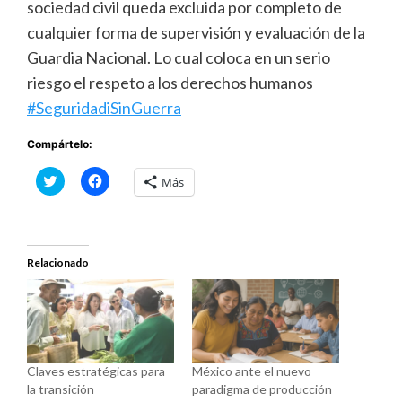
sociedad civil queda excluida por completo de
cualquier forma de supervisión y evaluación de la
Guardia Nacional. Lo cual coloca en un serio
riesgo el respeto a los derechos humanos
#SeguridadiSinGuerra
Compártelo:
Haz
Haz
Más
clic
clic
para
para
compartir
compartir
en
en
Twitter
Facebook
(Se
(Se
abre
abre
Relacionado
en
en
una
una
ventana
ventana
nueva)
nueva)
Claves estratégicas para
México ante el nuevo
la transición
paradigma de producción