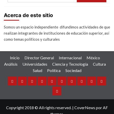
Acerca de este sitio
Somos un espacio independiente difundimos actividades de que
realizan integrantes de instituciones de educación superior, así
como temas políticos y culturales
Inicio
Director General
Internacional
México
Análisis
Universidades
Ciencia y Tecnología
Cultura
Salud
Política
Sociedad
Inicio
Director
Internacional
México
Análisis
Universidades
Ciencia
Cultura
Salud
Política
General
y
Sociedad
Tecnología
Copyright 2018 © All rights reserved.
|
CoverNews
por AF
themes.