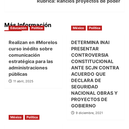
Rúbrica: Rancios proyectos de poder
Más Información
Educación
Política
México
Política
Realizan en #Morelos
DETERMINA INAI
curso inédito sobre
PRESENTAR
comunicación
CONTROVERSIA
estratégica para las
CONSTITUCIONAL
administraciones
ANTE SCJN CONTRA
públicas
ACUERDO QUE
DECLARA DE
11 abril, 2025
SEGURIDAD
NACIONAL OBRAS Y
PROYECTOS DE
GOBIERNO
9 diciembre, 2021
México
Política