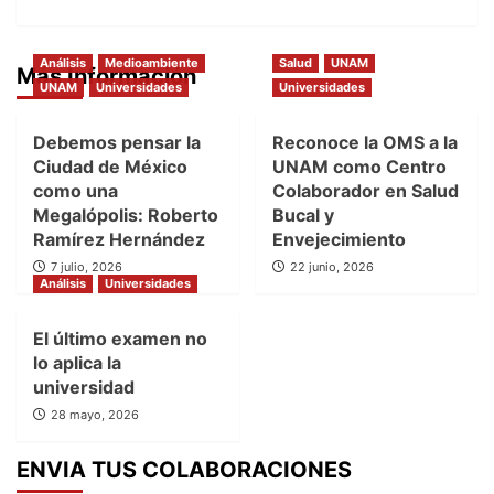
Análisis
Medioambiente
Salud
UNAM
Más Información
UNAM
Universidades
Universidades
Debemos pensar la
Reconoce la OMS a la
Ciudad de México
UNAM como Centro
como una
Colaborador en Salud
Megalópolis: Roberto
Bucal y
Ramírez Hernández
Envejecimiento
7 julio, 2026
22 junio, 2026
Análisis
Universidades
El último examen no
lo aplica la
universidad
28 mayo, 2026
ENVIA TUS COLABORACIONES