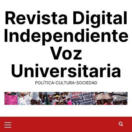
Saltar
Revista Digital
al
contenido
Independiente
Voz
Universitaria
POLÍTICA-CULTURA-SOCIEDAD
Primary
Menu