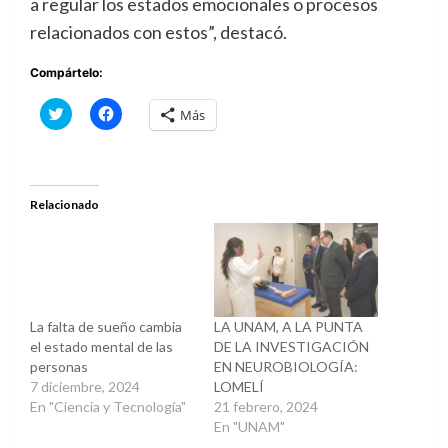
a regular los estados emocionales o procesos
relacionados con estos”, destacó.
Compártelo:
Haz
Haz
Más
clic
clic
para
para
compartir
compartir
en
en
Twitter
Facebook
(Se
(Se
abre
abre
Relacionado
en
en
una
una
ventana
ventana
nueva)
nueva)
La falta de sueño cambia
LA UNAM, A LA PUNTA
el estado mental de las
DE LA INVESTIGACIÓN
personas
EN NEUROBIOLOGÍA:
7 diciembre, 2024
LOMELÍ
En "Ciencia y Tecnología"
21 febrero, 2024
En "UNAM"