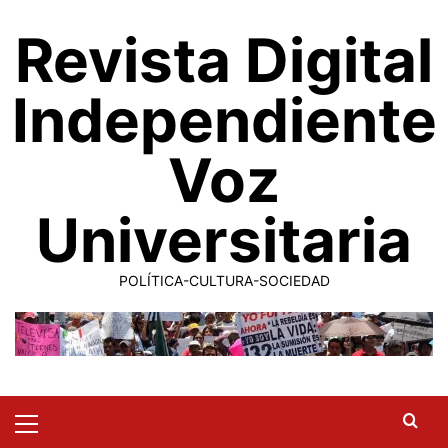
Saltar
Revista Digital
al
contenido
Independiente
Voz
Universitaria
POLÍTICA-CULTURA-SOCIEDAD
Primary
Menu