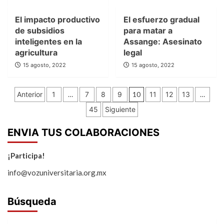
El impacto productivo
El esfuerzo gradual
de subsidios
para matar a
inteligentes en la
Assange: Asesinato
agricultura
legal
15 agosto, 2022
15 agosto, 2022
Paginación
Anterior
1
…
7
8
9
10
11
12
13
…
de
45
Siguiente
entradas
ENVIA TUS COLABORACIONES
¡Participa!
info@vozuniversitaria.org.mx
Búsqueda