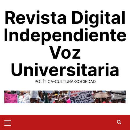
Saltar
Revista Digital
al
contenido
Independiente
Voz
Universitaria
POLÍTICA-CULTURA-SOCIEDAD
Primary
Menu