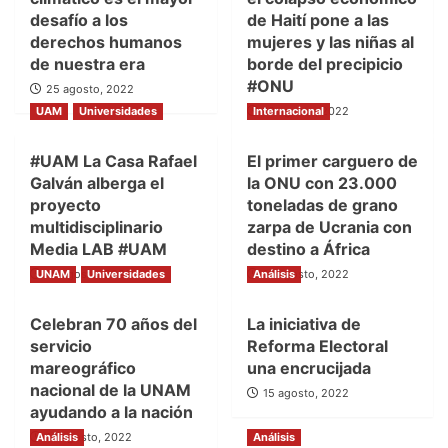
desafío a los
de Haití pone a las
derechos humanos
mujeres y las niñas al
de nuestra era
borde del precipicio
#ONU
25 agosto, 2022
UAM
Universidades
Internacional
16 agosto, 2022
#UAM La Casa Rafael
El primer carguero de
Galván alberga el
la ONU con 23.000
proyecto
toneladas de grano
multidisciplinario
zarpa de Ucrania con
Media LAB #UAM
destino a África
UNAM
16 agosto, 2022
Universidades
Análisis
16 agosto, 2022
Celebran 70 años del
La iniciativa de
servicio
Reforma Electoral
mareográfico
una encrucijada
nacional de la UNAM
15 agosto, 2022
ayudando a la nación
Análisis
16 agosto, 2022
Análisis