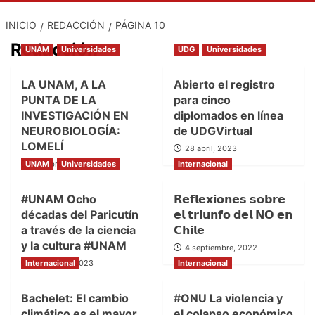
INICIO
REDACCIÓN
PÁGINA 10
Redacción
UNAM
Universidades
UDG
Universidades
LA UNAM, A LA
Abierto el registro
PUNTA DE LA
para cinco
INVESTIGACIÓN EN
diplomados en línea
NEUROBIOLOGÍA:
de UDGVirtual
LOMELÍ
28 abril, 2023
UNAM
21 febrero, 2024
Universidades
Internacional
#UNAM Ocho
𝗥𝗲𝗳𝗹𝗲𝘅𝗶𝗼𝗻𝗲𝘀 𝘀𝗼𝗯𝗿𝗲
décadas del Paricutín
𝗲𝗹 𝘁𝗿𝗶𝘂𝗻𝗳𝗼 𝗱𝗲𝗹 𝗡𝗢 𝗲𝗻
a través de la ciencia
𝗖𝗵𝗶𝗹𝗲
y la cultura #UNAM
4 septiembre, 2022
Internacional
13 febrero, 2023
Internacional
Bachelet: El cambio
#ONU La violencia y
climático es el mayor
el colapso económico