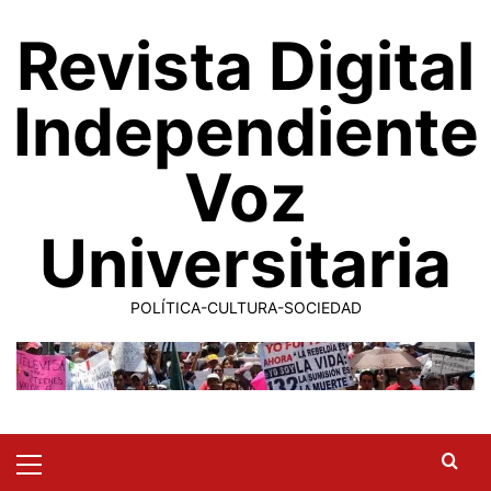
Saltar
Revista Digital
al
contenido
Independiente
Voz
Universitaria
POLÍTICA-CULTURA-SOCIEDAD
Primary
Menu