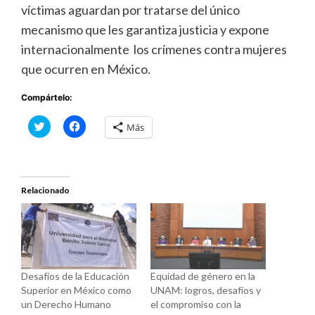
víctimas aguardan por tratarse del único
mecanismo que les garantiza justicia y expone
internacionalmente los crímenes contra mujeres
que ocurren en México.
Compártelo:
Haz
Haz
Más
clic
clic
para
para
compartir
compartir
en
en
Twitter
Facebook
(Se
(Se
abre
abre
Relacionado
en
en
una
una
ventana
ventana
nueva)
nueva)
Desafíos de la Educación
Equidad de género en la
Superior en México como
UNAM: logros, desafíos y
un Derecho Humano
el compromiso con la