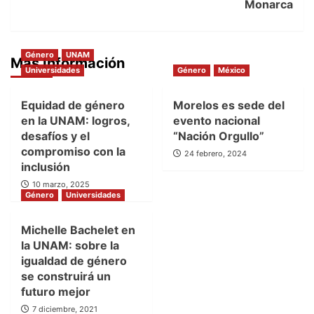
Monarca
Género
UNAM
Más Información
Universidades
Género
México
Equidad de género
Morelos es sede del
en la UNAM: logros,
evento nacional
desafíos y el
“Nación Orgullo”
compromiso con la
24 febrero, 2024
inclusión
10 marzo, 2025
Género
Universidades
Michelle Bachelet en
la UNAM: sobre la
igualdad de género
se construirá un
futuro mejor
7 diciembre, 2021