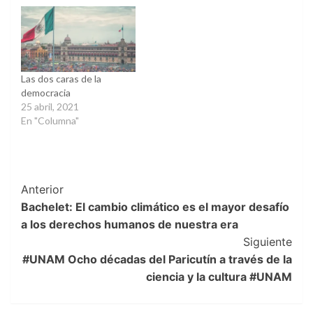
Las dos caras de la
democracia
25 abril, 2021
En "Columna"
Post
Anterior
Bachelet: El cambio climático es el mayor desafío
Navigation
a los derechos humanos de nuestra era
Siguiente
#UNAM Ocho décadas del Paricutín a través de la
ciencia y la cultura #UNAM