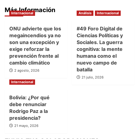
Más Información
Internacional
Análisis
Internacional
ONU advierte que los
#49 Foro Digital de
megaincendios ya no
Ciencias Políticas y
son una excepción y
Sociales. La guerra
exige reforzar la
cognitiva: la mente
prevención frente al
humana como el
cambio climático
nuevo campo de
batalla
2 agosto, 2026
21 julio, 2026
Internacional
Bolivia: ¿Por qué
debe renunciar
Rodrigo Paz a la
presidencia?
21 mayo, 2026