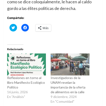
como se dice coloquialmente, le hacen al caldo
gordo a las élites políticas de derecha.
Compártelo:
Haz
Haz
Más
clic
clic
para
para
compartir
compartir
en
en
Twitter
Facebook
(Se
(Se
abre
abre
Relacionado
en
en
una
una
ventana
ventana
nueva)
nueva)
Reflexiones en torno al
Investigadoras de la
libro Manifiesto Ecológico
UNAM revelan la
Político
importancia de la oferta
16 junio, 2026
de alimentos en la calle
En "Análisis"
9 diciembre, 2024
En "Comunidad"