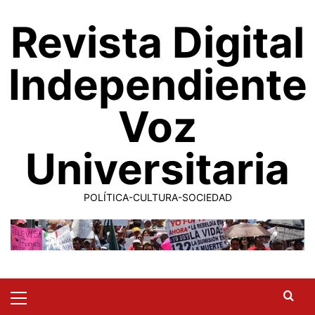
Saltar
Revista Digital
al
contenido
Independiente
Voz
Universitaria
POLÍTICA-CULTURA-SOCIEDAD
Primary
Menu