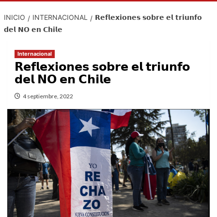
INICIO
INTERNACIONAL
𝗥𝗲𝗳𝗹𝗲𝘅𝗶𝗼𝗻𝗲𝘀 𝘀𝗼𝗯𝗿𝗲 𝗲𝗹 𝘁𝗿𝗶𝘂𝗻𝗳𝗼
𝗱𝗲𝗹 𝗡𝗢 𝗲𝗻 𝗖𝗵𝗶𝗹𝗲
Internacional
𝗥𝗲𝗳𝗹𝗲𝘅𝗶𝗼𝗻𝗲𝘀 𝘀𝗼𝗯𝗿𝗲 𝗲𝗹 𝘁𝗿𝗶𝘂𝗻𝗳𝗼
𝗱𝗲𝗹 𝗡𝗢 𝗲𝗻 𝗖𝗵𝗶𝗹𝗲
4 septiembre, 2022